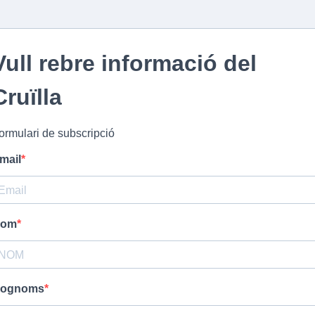
Vull rebre informació del
Cruïlla
ormulari de subscripció
mail
om
ognoms